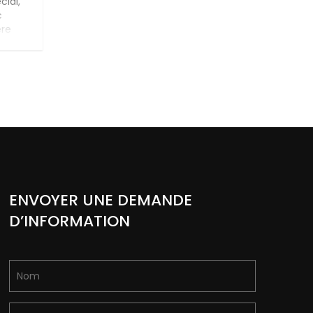
cial,
c
ère
e de
e,
,
ENVOYER UNE DEMANDE
D’INFORMATION