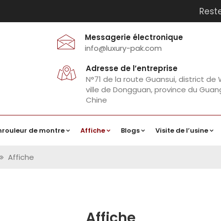
Rest
Messagerie électronique
info@luxury-pak.com
Adresse de l’entreprise
N°71 de la route Guansui, district de
ville de Dongguan, province du Gua
Chine
nrouleur de montre
Affiche
Blogs
Visite de l’usine
Affiche
Affiche