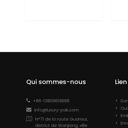
Qui sommes-nous
Lien
+86-13809619688
Dom
Qu
info@luxury-pak.com
Emb
N°71 de la route Guansui,
Enr
district de Wanjiang, ville