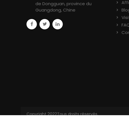
Aff
de Dongguan, province du
Guangdong, Chine
Blo
Vis
FA
Co
Copyright 2022Tous droits réservés.