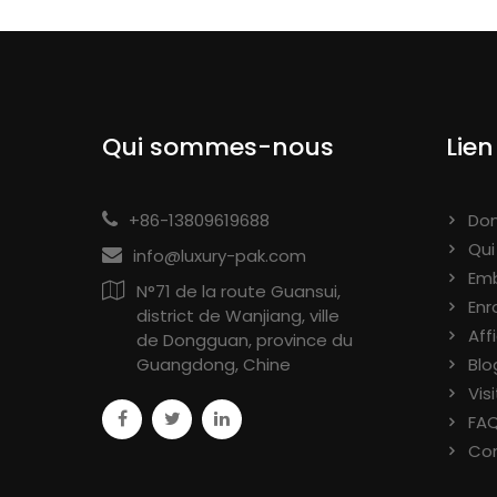
Qui sommes-nous
Lien
+86-13809619688
Dom
Qu
info@luxury-pak.com
Emb
N°71 de la route Guansui,
Enr
district de Wanjiang, ville
Aff
de Dongguan, province du
Guangdong, Chine
Blo
Vis
FA
Co